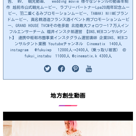
告, MV, 観光動画, wedding movie 様々なジャンルの動画を制
作 越前市公式観光ムービー、ラブリーパートナーLpa20周年記念ムー
ビー、羽二重くるみプロモーションムービー、TAMAKI NIIMEブラン
ドムービー、真名鶴酒造フランス酒イベント用プロモーションムービ
ー、GRAND HOUSE TVCMその他多数 北陸最大フォロワー1７万人イン
フルエンサーチーム 福井インスタ部運営 【SNS,WEBコンサルタン
ト】 連携中枢都市圏事業インスタグラム運営講師 企業SNS、WEBコ
ンサルタント業務 Youtubeチャンネル Cinematix 1400人
instagram @fukuiwp 12000人→2400人（乗っ取り被害） ＠
fukui_instabu 11000人 @cinematix.k 4300人
地方創生動画
動
画
プ
レ