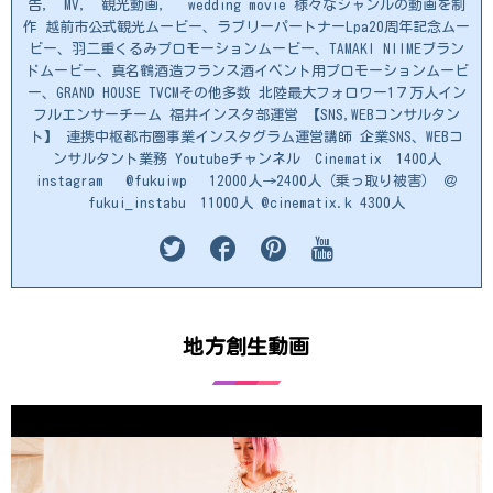
告, MV, 観光動画, wedding movie 様々なジャンルの動画を制
作 越前市公式観光ムービー、ラブリーパートナーLpa20周年記念ムー
ビー、羽二重くるみプロモーションムービー、TAMAKI NIIMEブラン
ドムービー、真名鶴酒造フランス酒イベント用プロモーションムービ
ー、GRAND HOUSE TVCMその他多数 北陸最大フォロワー1７万人イン
フルエンサーチーム 福井インスタ部運営 【SNS,WEBコンサルタン
ト】 連携中枢都市圏事業インスタグラム運営講師 企業SNS、WEBコ
ンサルタント業務 Youtubeチャンネル Cinematix 1400人
instagram @fukuiwp 12000人→2400人（乗っ取り被害） ＠
fukui_instabu 11000人 @cinematix.k 4300人
地方創生動画
動
画
プ
レ