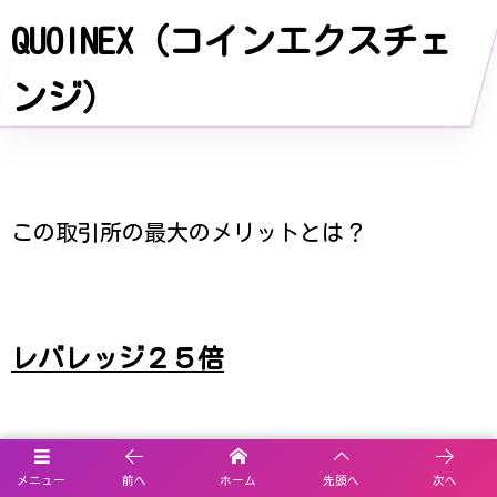
QUOINEX（コインエクスチェ
ンジ）
この取引所の最大のメリットとは？
レバレッジ２５倍
メニュー
前へ
ホーム
先頭へ
次へ
FXと同様にレバレッジを効かせた取引が可能！