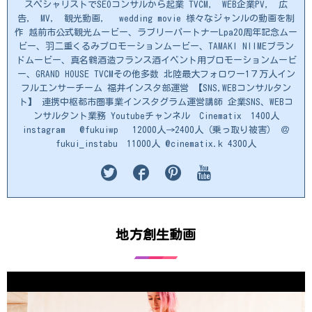
スペシャリストでSEOコンサルから起業 TVCM, WEB企業PV, 広
告, MV, 観光動画, wedding movie 様々なジャンルの動画を制
作 越前市公式観光ムービー、ラブリーパートナーLpa20周年記念ムー
ビー、羽二重くるみプロモーションムービー、TAMAKI NIIMEブラン
ドムービー、真名鶴酒造フランス酒イベント用プロモーションムービ
ー、GRAND HOUSE TVCMその他多数 北陸最大フォロワー1７万人イン
フルエンサーチーム 福井インスタ部運営 【SNS,WEBコンサルタン
ト】 連携中枢都市圏事業インスタグラム運営講師 企業SNS、WEBコ
ンサルタント業務 Youtubeチャンネル Cinematix 1400人
instagram @fukuiwp 12000人→2400人（乗っ取り被害） ＠
fukui_instabu 11000人 @cinematix.k 4300人
地方創生動画
動
画
プ